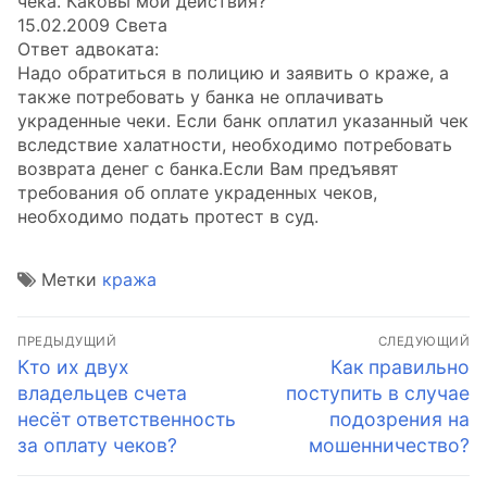
чека. Каковы мои действия?
15.02.2009 Света
Ответ адвоката:
Надо обратиться в полицию и заявить о краже, а
также потребовать у банка не оплачивать
украденные чеки. Если банк оплатил указанный чек
вследствие халатности, необходимо потребовать
возврата денег с банка.Если Вам предъявят
требования об оплате украденных чеков,
необходимо подать протест в суд.
Метки
кража
Навигация
ПРЕДЫДУЩИЙ
СЛЕДУЮЩИЙ
по
Предыдущая
Следующая
Кто их двух
Как правильно
запись:
запись:
владельцев счета
поступить в случае
записям
несёт ответственность
подозрения на
за оплату чеков?
мошенничество?