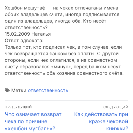
Хешбон мешутаф — на чеках отпечатаны имена
обоих владельцев счета, иногда подписывается
один из владельцев, иногда оба. Кто несёт
ответственность?
15.02.2009 Наталья
Ответ адвоката:
Только тот, кто подписал чек, в том случае, если
чек возвращается банком без оплаты. С другой
стороны, если чек оплатился, а на совместном
счету образовался «минус», перед банком несут
ответственность оба хозяина совместного счёта.
Метки
ответственность
Навигация
ПРЕДЫДУЩИЙ
СЛЕДУЮЩИЙ
по
Предыдущая
Следующая
Что означает возврат
Как действовать при
запись:
запись:
чека по причине
краже чековой
записям
«хешбон мугбаль»?
книжки?