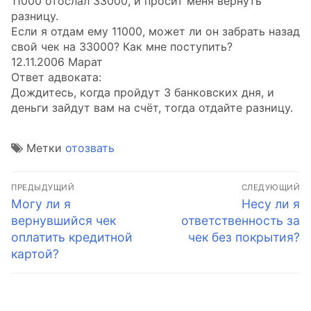
11000 отослал 33000, и просит меня вернуть
разницу.
Если я отдам ему 11000, может ли он забрать назад
свой чек на 33000? Как мне поступить?
12.11.2006 Марат
Ответ адвоката:
Дождитесь, когда пройдут 3 банковских дня, и
деньги зайдут вам на счёт, тогда отдайте разницу.
Метки
отозвать
Навигация
ПРЕДЫДУЩИЙ
СЛЕДУЮЩИЙ
по
Предыдущая
Следующая
Могу ли я
Несу ли я
запись:
запись:
вернувшийся чек
ответственность за
записям
оплатить кредитной
чек без покрытия?
картой?