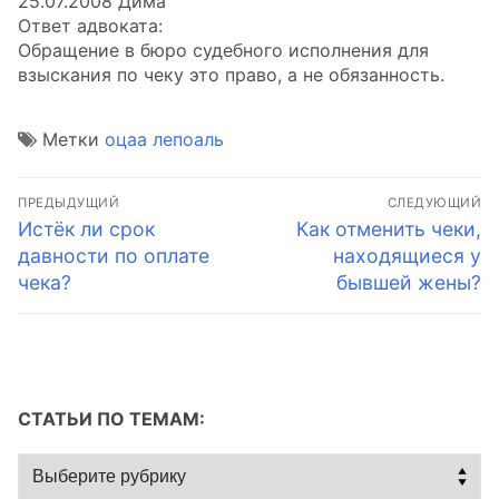
25.07.2008 Дима
Ответ адвоката:
Обращение в бюро судебного исполнения для
взыскания по чеку это право, а не обязанность.
Метки
оцаа лепоаль
Навигация
ПРЕДЫДУЩИЙ
СЛЕДУЮЩИЙ
по
Предыдущая
Следующая
Истёк ли срок
Как отменить чеки,
запись:
запись:
давности по оплате
находящиеся у
записям
чека?
бывшей жены?
СТАТЬИ ПО ТЕМАМ:
Статьи
по