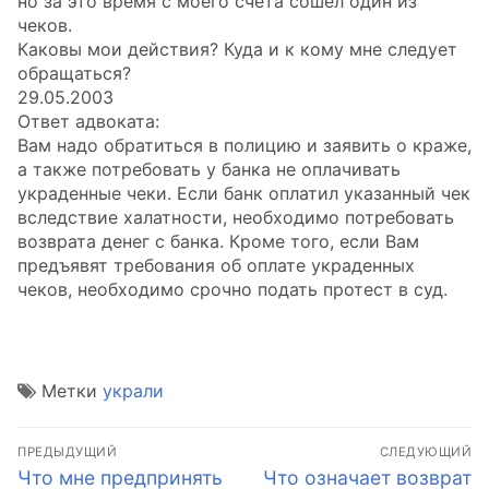
но за это время с моего счета сошёл один из
чеков.
Каковы мои действия? Куда и к кому мне следует
обращаться?
29.05.2003
Ответ адвоката:
Вам надо обратиться в полицию и заявить о краже,
а также потребовать у банка не оплачивать
украденные чеки. Если банк оплатил указанный чек
вследствие халатности, необходимо потребовать
возврата денег с банка. Кроме того, если Вам
предъявят требования об оплате украденных
чеков, необходимо срочно подать протест в суд.
Метки
украли
Навигация
ПРЕДЫДУЩИЙ
СЛЕДУЮЩИЙ
по
Предыдущая
Следующая
Что мне предпринять
Что означает возврат