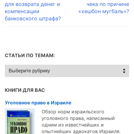
запись:
запись:
для возврата денег и
чека по причине
записям
компенсации
«хешбон мугбаль»?
банковского штрафа?
СТАТЬИ ПО ТЕМАМ:
Статьи
по
темам:
КНИГИ ДЛЯ ВАС
Уголовное право в Израиле
Обзор норм израильского
уголовного права, написанный
одним из известнейших и
опытнейших адвокатов Израиля.