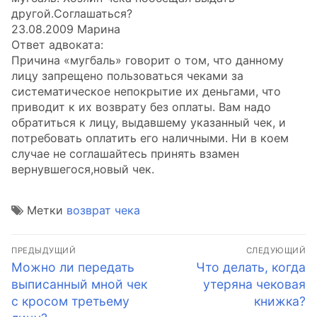
другой.Соглашаться?
23.08.2009 Марина
Ответ адвоката:
Причина «мугбаль» говорит о том, что данному
лицу запрещено пользоваться чеками за
систематическое непокрытие их деньгами, что
приводит к их возврату без оплаты. Вам надо
обратиться к лицу, выдавшему указанный чек, и
потребовать оплатить его наличными. Ни в коем
случае не соглашайтесь принять взамен
вернувшегося,новый чек.
Метки
возврат чека
Навигация
ПРЕДЫДУЩИЙ
СЛЕДУЮЩИЙ
по
Предыдущая
Следующая
Можно ли передать
Что делать, когда
запись:
запись:
выписанный мной чек
утеряна чековая
записям
с кросом третьему
книжка?