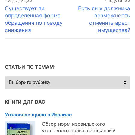
ПРЕДЫДУЩИЙ
СЛЕДУЮЩИЙ
по
Предыдущая
Следующая
Существует ли
Есть ли у должника
запись:
запись:
определенная форма
возможность
записям
обращения по поводу
отменить арест
снижения
имущества?
СТАТЬИ ПО ТЕМАМ:
Статьи
по
темам:
КНИГИ ДЛЯ ВАС
Уголовное право в Израиле
Обзор норм израильского
уголовного права, написанный