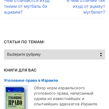
по
Чем отличаются ихуд
В чем отличие тик
запись:
запись:
тиким от мугбаль бэ
ихуд от ацмаут
записям
ацмаим?
мугбелет?
СТАТЬИ ПО ТЕМАМ:
Статьи
по
темам:
КНИГИ ДЛЯ ВАС
Уголовное право в Израиле
Обзор норм израильского
уголовного права, написанный
одним из известнейших и
опытнейших адвокатов Израиля.