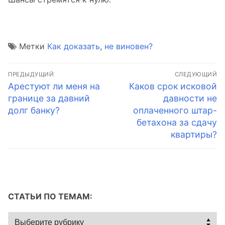
Метки
Как доказать
,
не виновен?
Навигация
ПРЕДЫДУЩИЙ
СЛЕДУЮЩИЙ
по
Предыдущая
Следующая
Арестуют ли меня на
Каков срок исковой
запись:
запись:
границе за давний
давности не
записям
долг банку?
оплаченного штар-
бетахона за сдачу
квартиры?
СТАТЬИ ПО ТЕМАМ:
Статьи