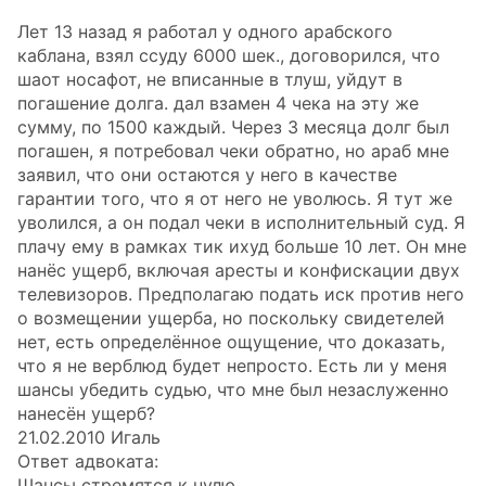
Лет 13 назад я работал у одного арабского
каблана, взял ссуду 6000 шек., договорился, что
шаот носафот, не вписанные в тлуш, уйдут в
погашение долга. дал взамен 4 чека на эту же
сумму, по 1500 каждый. Через 3 месяца долг был
погашен, я потребовал чеки обратно, но араб мне
заявил, что они остаются у него в качестве
гарантии того, что я от него не уволюсь. Я тут же
уволился, а он подал чеки в исполнительный суд. Я
плачу ему в рамках тик ихуд больше 10 лет. Он мне
нанёс ущерб, включая аресты и конфискации двух
телевизоров. Предполагаю подать иск против него
о возмещении ущерба, но поскольку свидетелей
нет, есть определённое ощущение, что доказать,
что я не верблюд будет непросто. Есть ли у меня
шансы убедить судью, что мне был незаслуженно
нанесён ущерб?
21.02.2010 Игаль
Ответ адвоката:
Шансы стремятся к нулю.