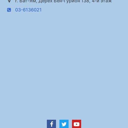
г. Бат-Ям, Дерех Бен-Гурион 138, 4-й этаж
03-6136021