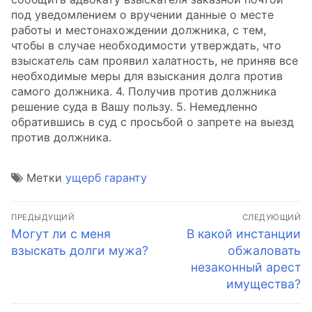
под уведомлением о вручении данные о месте
работы и местонахождении должника, с тем,
чтобы в случае необходимости утверждать, что
взыскатель сам проявил халатность, не приняв все
необходимые меры для взыскания долга против
самого должника. 4. Получив против должника
решение суда в Вашу пользу. 5. Немедленно
обратившись в суд с просьбой о запрете на выезд
против должника.
Метки
ущерб гаранту
Навигация
ПРЕДЫДУЩИЙ
СЛЕДУЮЩИЙ
по
Предыдущая
Следующая
Могут ли с меня
В какой инстанции
запись:
запись:
взыскать долги мужа?
обжаловать
записям
незаконный арест
имущества?