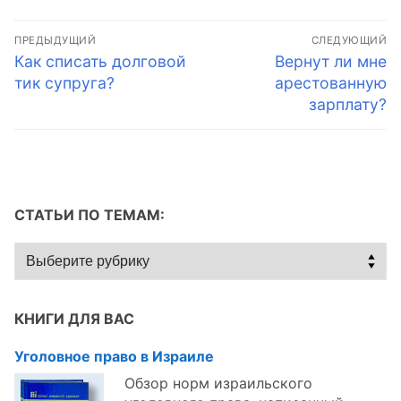
Навигация
ПРЕДЫДУЩИЙ
СЛЕДУЮЩИЙ
по
Предыдущая
Следующая
Как списать долговой
Вернут ли мне
запись:
запись:
тик супруга?
арестованную
записям
зарплату?
СТАТЬИ ПО ТЕМАМ:
Статьи
по
темам:
КНИГИ ДЛЯ ВАС
Уголовное право в Израиле
Обзор норм израильского