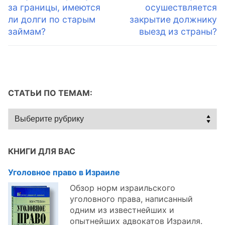
запись:
запись:
за границы, имеются
осушествляется
записям
ли долги по старым
закрытие должнику
займам?
выезд из страны?
СТАТЬИ ПО ТЕМАМ:
Статьи
по
темам:
КНИГИ ДЛЯ ВАС
Уголовное право в Израиле
Обзор норм израильского
уголовного права, написанный
одним из известнейших и
опытнейших адвокатов Израиля.