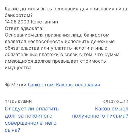
Какие должны быть основания для признания лица
банкротом?
14.06.2009 Константин
Ответ адвоката:
Основанием для признания лица банкротом
является неспособность исполнить денежные
обязательства или уплатить налоги и иные
обязательные платежи в связи с тем, что сумма
имеющихся долгов превышает стоимость
имущества.
Метки
банкротом
,
Каковы основания
Навигация
ПРЕДЫДУЩИЙ
СЛЕДУЮЩИЙ
по
Предыдущая
Следующая
Следует ли оплатить
Каков смысл
запись:
запись:
долг за покойного
полученного письма?
записям
совершеннолетнего
сына?