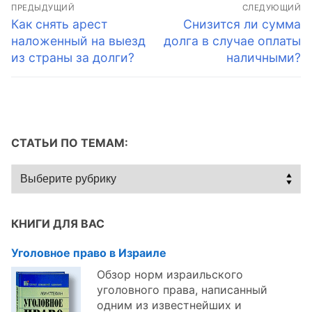
Навигация
ПРЕДЫДУЩИЙ
СЛЕДУЮЩИЙ
по
Предыдущая
Следующая
Как снять арест
Снизится ли сумма
запись:
запись:
наложенный на выезд
долга в случае оплаты
записям
из страны за долги?
наличными?
СТАТЬИ ПО ТЕМАМ:
Статьи
по
темам:
КНИГИ ДЛЯ ВАС
Уголовное право в Израиле
Обзор норм израильского
уголовного права, написанный
одним из известнейших и