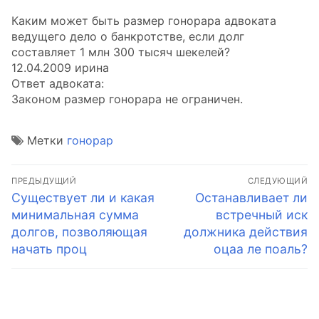
Каким может быть размер гонорара адвоката
ведущего дело о банкротстве, если долг
составляет 1 млн 300 тысяч шекелей?
12.04.2009 ирина
Ответ адвоката:
Законом размер гонорара не ограничен.
Метки
гонорар
Навигация
ПРЕДЫДУЩИЙ
СЛЕДУЮЩИЙ
по
Предыдущая
Следующая
Существует ли и какая
Останавливает ли
запись:
запись:
минимальная сумма
встречный иск
записям
долгов, позволяющая
должника действия
начать проц
оцаа ле поаль?