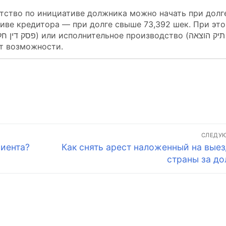
отство по инициативе должника можно начать при долг
тиве кредитора — при долге свыше 73,392 шек. При эт
еет возможности.
СЛЕДУ
Следующая
лиента?
Как снять арест наложенный на выез
запись:
страны за до