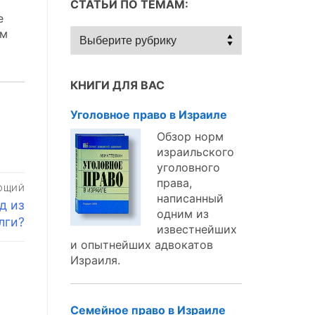
СТАТЬИ ПО ТЕМАМ:
е
Статьи
ом
по
темам:
КНИГИ ДЛЯ ВАС
Уголовное право в Израиле
Обзор норм
израильского
уголовного
права,
ЮЩИЙ
написанный
д из
одним из
лги?
известнейших
и опытнейших адвокатов
Израиля.
Семейное право в Израиле