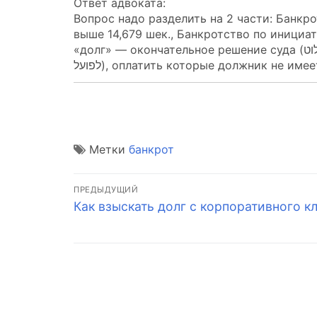
Ответ адвоката:
Вопрос надо разделить на 2 части: Банкр
выше 14,679 шек., Банкротство по инициа
«долг» — окончательное решение суда (פסק דין חלוט) или исполнительное производство (תיק הוצאה
לפועל), оплатить которые должник не им
Метки
банкрот
Навигация
ПРЕДЫДУЩИЙ
Предыдущая
Как взыскать долг с корпоративного к
по
запись:
записям