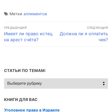
Метки
аллиментов
Навигация
ПРЕДЫДУЩИЙ
СЛЕДУЮЩИЙ
по
Предыдущая
Следующая
Имеет ли право истец
Должна ли я оплатить
запись:
запись:
на арест счёта?
чек?
записям
СТАТЬИ ПО ТЕМАМ:
Статьи
по
темам:
КНИГИ ДЛЯ ВАС
Уголовное право в Израиле