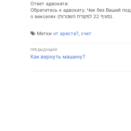
Ответ адвоката:
Обратитесь к адвокату. Чек без Вашей под
о векселях (סעיף 22 לפקודת השטרות).
Метки
от ареста?
,
счет
Навигация
ПРЕДЫДУЩИЙ
Предыдущая
Как вернуть машину?
по
запись:
записям