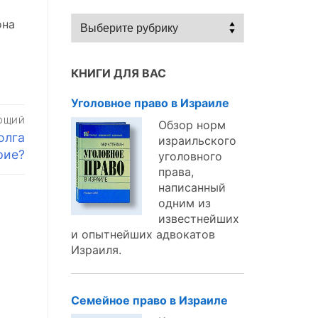
Статьи
она
по
темам:
КНИГИ ДЛЯ ВАС
Уголовное право в Израиле
ЮЩИЙ
Обзор норм
олга
израильского
рие?
уголовного
права,
написанный
одним из
известнейших
и опытнейших адвокатов
Израиля.
Семейное право в Израиле