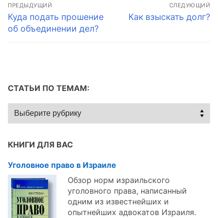
Навигация
ПРЕДЫДУЩИЙ
СЛЕДУЮЩИЙ
по
Предыдущая
Следующая
Куда подать прошение
Как взыскать долг?
запись:
запись:
об объединении дел?
записям
СТАТЬИ ПО ТЕМАМ:
Статьи
по
темам:
КНИГИ ДЛЯ ВАС
Уголовное право в Израиле
Обзор норм израильского
уголовного права, написанный
одним из известнейших и
опытнейших адвокатов Израиля.