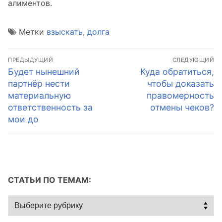
алиментов.
Метки
взыскать
,
долга
Навигация
ПРЕДЫДУЩИЙ
СЛЕДУЮЩИЙ
по
Предыдущая
Следующая
Будет нынешний
Куда обратиться,
запись:
запись:
партнёр нести
чтобы доказать
записям
материальную
правомерность
ответственность за
отмены чеков?
мои до
СТАТЬИ ПО ТЕМАМ:
Статьи
по