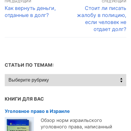
ПРЕДЫДУЩИЙ
СЛЕДУЮЩИЙ
по
Предыдущая
Следующая
Как вернуть деньги,
Стоит ли писать
запись:
запись:
отданные в долг?
жалобу в полицию,
записям
если человек не
отдает долг?
СТАТЬИ ПО ТЕМАМ:
Статьи
по
темам:
КНИГИ ДЛЯ ВАС
Уголовное право в Израиле
Обзор норм израильского
уголовного права, написанный