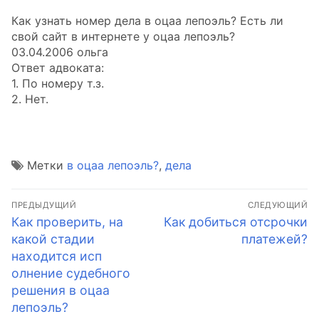
Как узнать номер дела в оцаа лепоэль? Есть ли
свой сайт в интернете у оцаа лепоэль?
03.04.2006 ольга
Ответ адвоката:
1. По номеру т.з.
2. Нет.
Метки
в оцаа лепоэль?
,
дела
Навигация
ПРЕДЫДУЩИЙ
СЛЕДУЮЩИЙ
по
Предыдущая
Следующая
Как проверить, на
Как добиться отсрочки
запись:
запись:
какой стадии
платежей?
записям
находится исп
олнение судебного
решения в оцаа
лепоэль?