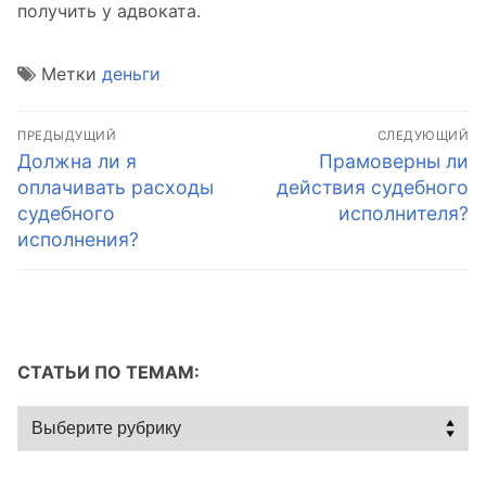
получить у адвоката.
Метки
деньги
Навигация
ПРЕДЫДУЩИЙ
СЛЕДУЮЩИЙ
по
Предыдущая
Следующая
Должна ли я
Прамоверны ли
запись:
запись:
оплачивать расходы
действия судебного
записям
судебного
исполнителя?
исполнения?
СТАТЬИ ПО ТЕМАМ:
Статьи
по
темам: