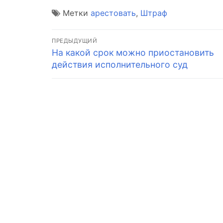
Метки
арестовать
,
Штраф
Навигация
ПРЕДЫДУЩИЙ
Предыдущая
На какой срок можно приостановить
по
запись:
действия исполнительного суд
записям