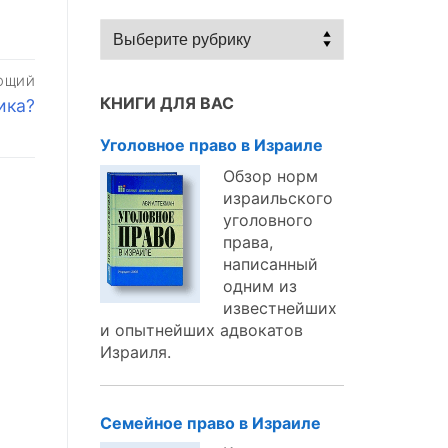
Статьи
по
темам:
ЮЩИЙ
КНИГИ ДЛЯ ВАС
ика?
Уголовное право в Израиле
Обзор норм
израильского
уголовного
права,
написанный
одним из
известнейших
и опытнейших адвокатов
Израиля.
Семейное право в Израиле