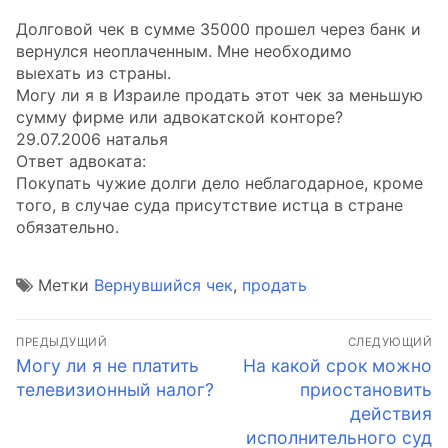
Долговой чек в сумме 35000 прошел через банк и
вернулся неоплаченным. Мне необходимо
выехать из страны.
Могу ли я в Израиле продать этот чек за меньшую
сумму фирме или адвокатской конторе?
29.07.2006 наталья
Ответ адвоката:
Покупать чужие долги дело неблагодарное, кроме
того, в случае суда присутствие истца в стране
обязательно.
Метки
Вернувшийся чек
,
продать
Навигация
ПРЕДЫДУЩИЙ
СЛЕДУЮЩИЙ
по
Предыдущая
Следующая
Могу ли я не платить
На какой срок можно
запись:
запись:
телевизионный налог?
приостановить
записям
действия
исполнительного суд