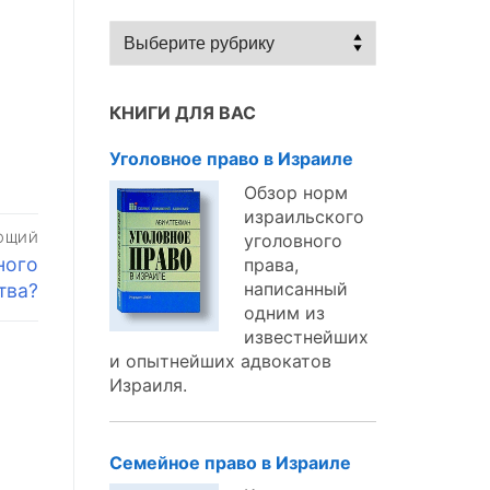
Статьи
по
темам:
КНИГИ ДЛЯ ВАС
Уголовное право в Израиле
Обзор норм
израильского
уголовного
ЮЩИЙ
ного
права,
написанный
тва?
одним из
известнейших
и опытнейших адвокатов
Израиля.
Семейное право в Израиле