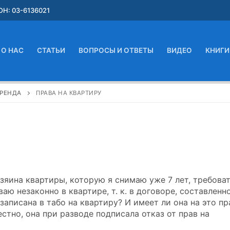
Н: 03-6136021
О НАС
СТАТЬИ
ВОПРОСЫ И ОТВЕТЫ
ВИДЕО
КНИГИ
РЕНДА
ПРАВА НА КВАРТИРУ
яина квартиры, которую я снимаю уже 7 лет, требова
аю незаконно в квартире, т. к. в договоре, составленн
записана в табо на квартиру? И имеет ли она на это пр
естно, она при разводе подписала отказ от прав на