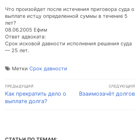
Что произойдет после истечения приговора суда о
выплате истцу определенной суммы в течение 5
лет?
08.06.2005 Ефим
Ответ адвоката:
Срок исковой давности исполнения решения суда
— 25 лет.
Метки
Срок давности
Навигация
ПРЕДЫДУЩИЙ
СЛЕДУЮЩИЙ
по
Предыдущая
Следующая
Как прекратить дело о
Взаимозачёт долгов
запись:
запись:
выплате долга?
записям
СТАТЬИ ПО ТЕМАМ: