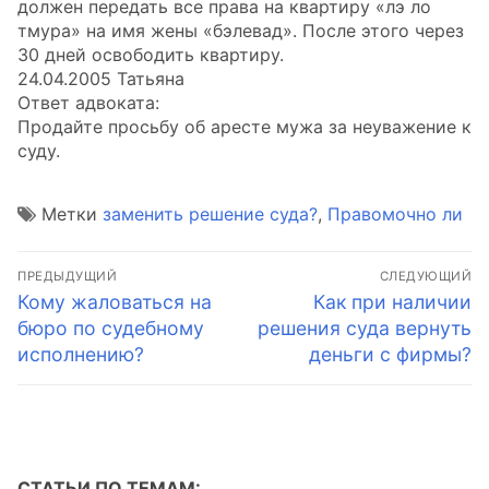
должен передать все права на квартиру «лэ ло
тмура» на имя жены «бэлевад». После этого через
30 дней освободить квартиру.
24.04.2005 Татьяна
Ответ адвоката:
Продайте просьбу об аресте мужа за неуважение к
суду.
Метки
заменить решение суда?
,
Правомочно ли
Навигация
ПРЕДЫДУЩИЙ
СЛЕДУЮЩИЙ
по
Предыдущая
Следующая
Кому жаловаться на
Как при наличии
запись:
запись:
бюро по судебному
решения суда вернуть
записям
исполнению?
деньги с фирмы?
СТАТЬИ ПО ТЕМАМ: