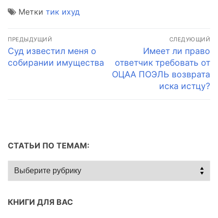
Метки
тик ихуд
Навигация
ПРЕДЫДУЩИЙ
СЛЕДУЮЩИЙ
по
Предыдущая
Следующая
Суд известил меня о
Имеет ли право
запись:
запись:
собирании имущества
ответчик требовать от
записям
ОЦАА ПОЭЛЬ возврата
иска истцу?
СТАТЬИ ПО ТЕМАМ:
Статьи
по
темам:
КНИГИ ДЛЯ ВАС