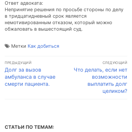
Ответ адвоката:
Непринятие решения по просьбе стороны по делу
в тридцатидневный срок является
немотивированным отказом, который можно
обжаловать в вышестоящий суд.
Метки
Как добиться
Навигация
ПРЕДЫДУЩИЙ
СЛЕДУЮЩИЙ
по
Предыдущая
Следующая
Долг за вызов
Что делать, если нет
запись:
запись:
амбуланса в случае
возможности
записям
смерти пациента.
выплатить долг
целиком?
СТАТЬИ ПО ТЕМАМ: