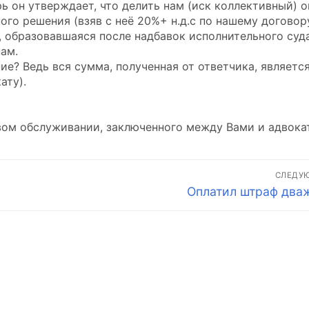
рь он утверждает, что делить нам (иск коллективный) о
ого решения (взяв с неё 20%+ н.д.с по нашему договор
, образовавшаяся после надбавок исполнительного суда
ам.
ие? Ведь вся сумма, полученная от ответчика, являетс
ату).
овом обслуживании, заключенного между Вами и адвока
СЛЕДУ
Следующая
Оплатил штраф два
запись: