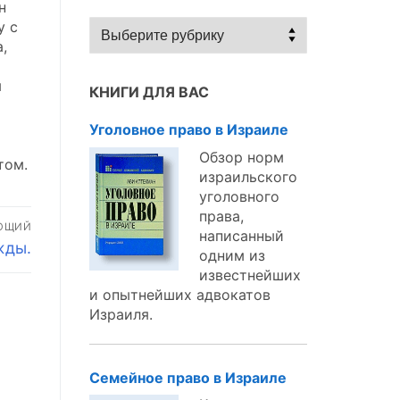
н
Статьи
у с
по
,
темам:
я
КНИГИ ДЛЯ ВАС
Уголовное право в Израиле
Обзор норм
том.
израильского
уголовного
права,
ЮЩИЙ
написанный
жды.
одним из
известнейших
и опытнейших адвокатов
Израиля.
Семейное право в Израиле