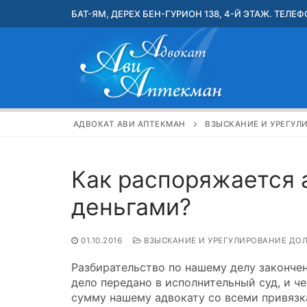
Перейти
БАТ-ЯМ, ДЕРЕХ БЕН-ГУРИОН 138, 4-Й ЭТАЖ. ТЕЛЕФО
к
содержимому
АДВОКАТ АВИ АПТЕКМАН
ВЗЫСКАНИЕ И УРЕГУЛ
Как распоряжается 
деньгами?
01.10.2016
ВЗЫСКАНИЕ И УРЕГУЛИРОВАНИЕ ДО
Разбирательство по нашему делу закончен
дело передано в исполнительный суд, и ч
сумму нашему адвокату со всеми привязк