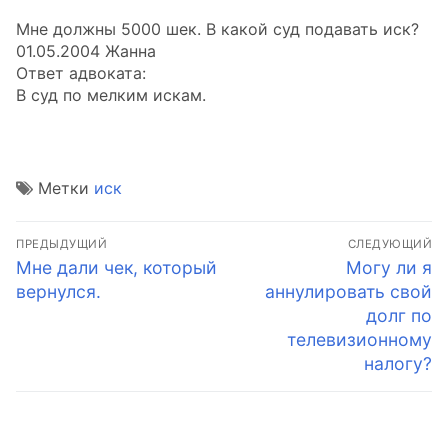
Мне должны 5000 шек. В какой суд подавать иск?
01.05.2004 Жанна
Ответ адвоката:
В суд по мелким искам.
Метки
иск
Навигация
ПРЕДЫДУЩИЙ
СЛЕДУЮЩИЙ
по
Предыдущая
Следующая
Мне дали чек, который
Могу ли я
запись:
запись:
вернулся.
аннулировать свой
записям
долг по
телевизионному
налогу?