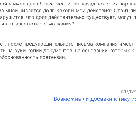
й я имел дело более шести лет назад, но с тех пор я 
 за мной числится долг. Каковы мои действия? Стоит ли
аружится, что долг действительно существует, могут л
ти лет абсолютного молчания?
ет, после предупредительного письма компания имеет
ить на руки копии документов, на основании которых к
обоснованность претензии.
СЛЕДУ
Следующая
Возможна ли добавки к тику и
запись: