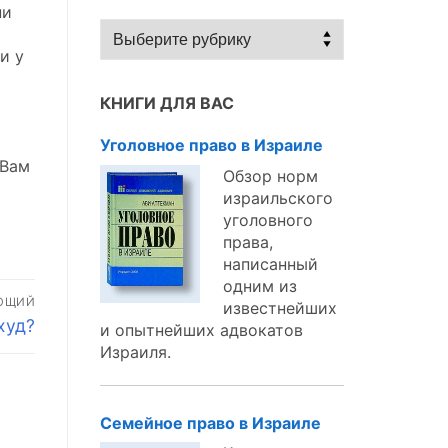
ни
Статьи
по
и у
темам:
КНИГИ ДЛЯ ВАС
Уголовное право в Израиле
 Вам
Обзор норм
израильского
уголовного
права,
написанный
одним из
ЮЩИЙ
известнейших
худ?
и опытнейших адвокатов
Израиля.
Семейное право в Израиле