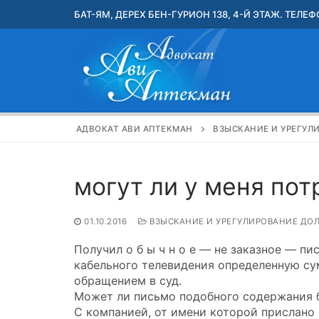
Перейти
БАТ-ЯМ, ДЕРЕХ БЕН-ГУРИОН 138, 4-Й ЭТАЖ. ТЕЛЕФО
к
содержимому
АДВОКАТ АВИ АПТЕКМАН
ВЗЫСКАНИЕ И УРЕГУЛ
могут ли у меня пот
01.10.2016
ВЗЫСКАНИЕ И УРЕГУЛИРОВАНИЕ ДО
Получил о б ы ч н о е — не заказное — пи
кабельного телевидения определенную су
обращением в суд.
Может ли письмо подобного содержания
С компанией, от имени которой прислано 