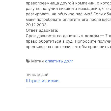
правопреемница другой компании, с которо
разу не получил никакого извещения, что
реагировать на обычное письмо? Если обн
меня потребовать оплатить его после шес
20.12.2003
Ответ адвоката:
Срок давности по денежным долгам — 7 л
право обратиться в суд. Попросите получ
предъявлена претензия, чтобы проверить 
Метки
оплатить долг
Навигация
ПРЕДЫДУЩИЙ
Предыдущая
Штраф из ирии.
по
запись:
записям