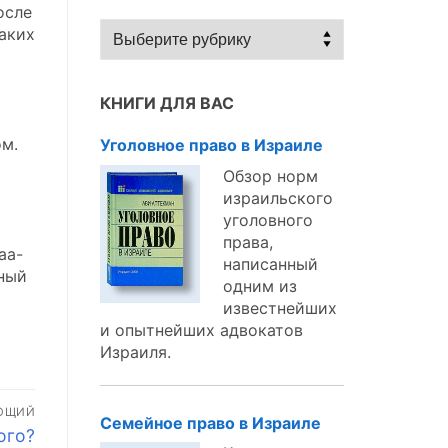
осле
Статьи
каких
по
темам:
КНИГИ ДЛЯ ВАС
ом.
Уголовное право в Израиле
Обзор норм
израильского
уголовного
права,
аа-
написанный
чный
одним из
известнейших
и опытнейших адвокатов
Израиля.
ЮЩИЙ
Семейное право в Израиле
ого?