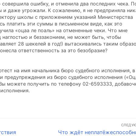
то совершила ошибку, и отменила два последних чека. П
ы и даже угрожали. К сожалению, я не предприняла ни
ректору школы с приложением указаний Министерства
сь платить эти суммы в письменном виде, как это
учила «оцаа ле поаль» на отмененные чеки. Что мне
 наглостью и беззаконием, не может быть, чтобы
вляет 28 шекелей в год!) вытаскивались таким образ
онесла ответственность за это безобразие?
тест на имя начальника бюро судебного исполнения, в
ми предупреждения из бюро судебного исполнения («Оц
 Вы можете получить по телефону 02-6593333, добаво
 исполнения.
СЛЕДУ
Следующая
тствия
Что ждёт неплатёжеспособн