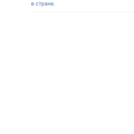
запись:
в стране.
записям