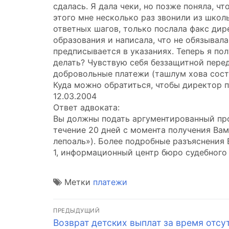
сдалась. Я дала чеки, но позже поняла, ч
этого мне несколько раз звонили из школ
ответных шагов, только послала факс ди
образования и написала, что не обязывала
предписывается в указаниях. Теперь я пол
делать? Чувствую себя беззащитной перед
добровольные платежи (ташлум хова соста
Куда можно обратиться, чтобы директор п
12.03.2004
Ответ адвоката:
Вы должны подать аргументированный про
течение 20 дней с момента получения Ва
лепоаль»). Более подробные разъяснения
1, информационный центр бюро судебного
Метки
платежи
Навигация
ПРЕДЫДУЩИЙ
Предыдущая
Возврат детских выплат за время отсу
по