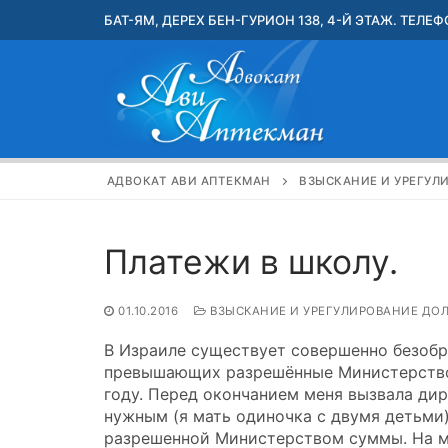
Перейти
БАТ-ЯМ, ДЕРЕХ БЕН-ГУРИОН 138, 4-Й ЭТАЖ. ТЕЛЕФО
к
содержимому
АДВОКАТ АВИ АПТЕКМАН
ВЗЫСКАНИЕ И УРЕГУЛ
Платежи в школу.
01.10.2016
ВЗЫСКАНИЕ И УРЕГУЛИРОВАНИЕ ДО
В Израиле существует совершенно безобр
превышающих разрешённые Министерством
году. Перед окончанием меня вызвала дир
нужным (я мать одиночка с двумя детьми
разрешенной Министерством суммы. На ме