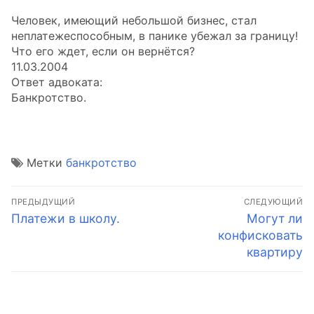
Человек, имеющий небольшой бизнес, стал
неплатежеспособным, в панике убежал за границу!
Что его ждет, если он вернётся?
11.03.2004
Ответ адвоката:
Банкротство.
Метки
банкротство
Навигация
ПРЕДЫДУЩИЙ
СЛЕДУЮЩИЙ
по
Предыдущая
Следующая
Платежи в школу.
Могут ли
запись:
запись:
конфисковать
записям
квартиру