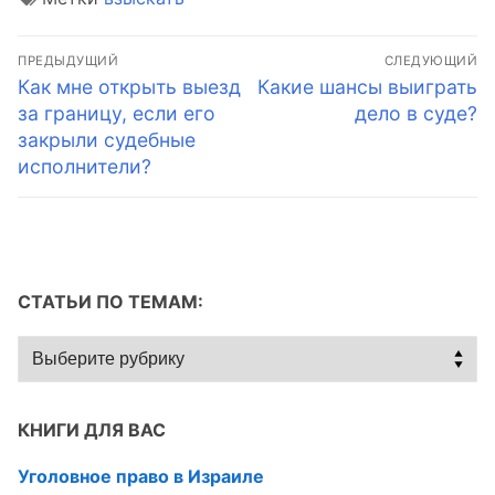
Навигация
ПРЕДЫДУЩИЙ
СЛЕДУЮЩИЙ
по
Предыдущая
Следующая
Как мне открыть выезд
Какие шансы выиграть
запись:
запись:
за границу, если его
дело в суде?
записям
закрыли судебные
исполнители?
СТАТЬИ ПО ТЕМАМ:
Статьи
по
темам:
КНИГИ ДЛЯ ВАС
Уголовное право в Израиле