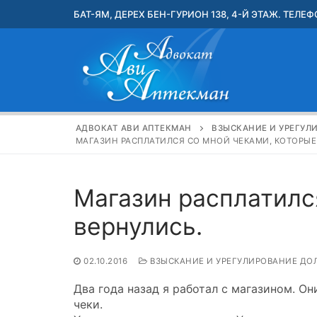
Перейти
БАТ-ЯМ, ДЕРЕХ БЕН-ГУРИОН 138, 4-Й ЭТАЖ. ТЕЛЕФО
к
содержимому
АДВОКАТ АВИ АПТЕКМАН
ВЗЫСКАНИЕ И УРЕГУЛ
МАГАЗИН РАСПЛАТИЛСЯ СО МНОЙ ЧЕКАМИ, КОТОРЫЕ
Магазин расплатилс
вернулись.
02.10.2016
ВЗЫСКАНИЕ И УРЕГУЛИРОВАНИЕ ДО
Два года назад я работал с магазином. Он
чеки.