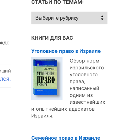
СТАТЬИ ПО ТЕМАМ:
Статьи
по
темам:
КНИГИ ДЛЯ ВАС
ежде,
Уголовное право в Израиле
Обзор норм
израильского
ЮЩИЙ
уголовного
лся.
права,
написанный
одним из
известнейших
и опытнейших адвокатов
Израиля.
Семейное право в Израиле