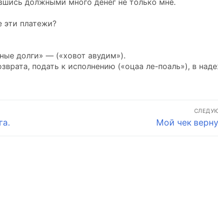
авшись должными много денег не только мне.
е эти платежи?
ные долги» — («ховот авудим»).
озврата, подать к исполнению («оцаа ле-поаль»), в над
СЛЕДУ
Следующая
га.
Мой чек верну
запись: