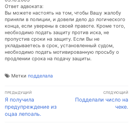
Ответ адвоката:
Вы можете настоять на том, чтобы Вашу жалобу
приняли в полиции, и довели дело до логического
конца, если уверены в своей правоте. Кроме того,
необходимо подать защиту против иска, не
пропустив сроки на защиту. Если Вы не
укладываетесь в срок, установленный судом,
необходимо подать мотивированную просьбу о
продлении срока на подачу защиты.
Метки
подделала
Навигация
ПРЕДЫДУЩИЙ
СЛЕДУЮЩИЙ
по
Предыдущая
Следующая
Я получила
Подделали число на
запись:
запись:
предупреждение из
чеке.
записям
оцаа лепоаль.