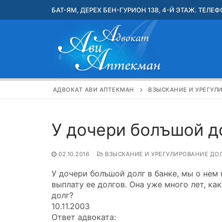
Перейти
БАТ-ЯМ, ДЕРЕХ БЕН-ГУРИОН 138, 4-Й ЭТАЖ. ТЕЛЕФО
к
содержимому
АДВОКАТ АВИ АПТЕКМАН
ВЗЫСКАНИЕ И УРЕГУЛ
У дочери болъшой до
02.10.2016
ВЗЫСКАНИЕ И УРЕГУЛИРОВАНИЕ ДО
У дочери болъшой долг в банке, мы о нем 
выплату ее долгов. Она уже много лет, ка
долг?
10.11.2003
Ответ адвоката: