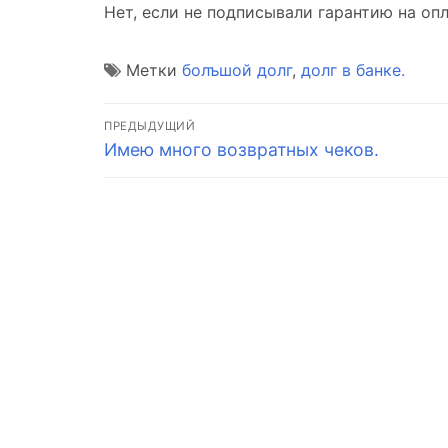
Нет, если не подписывали гарантию на опл
Метки
болъшой долг
,
долг в банке.
Навигация
ПРЕДЫДУЩИЙ
Предыдущая
Имею много возвратных чеков.
по
запись:
записям