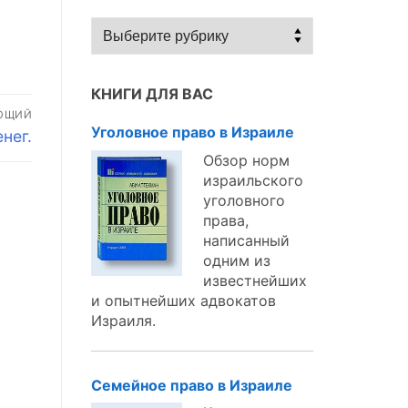
Статьи
по
темам:
КНИГИ ДЛЯ ВАС
ЮЩИЙ
Уголовное право в Израиле
нег.
Обзор норм
израильского
уголовного
права,
написанный
одним из
известнейших
и опытнейших адвокатов
Израиля.
Семейное право в Израиле