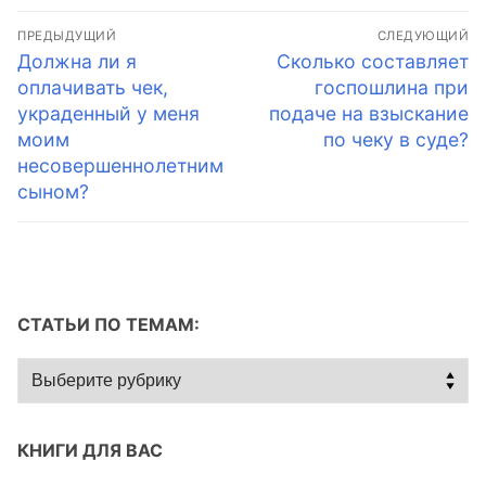
Навигация
ПРЕДЫДУЩИЙ
СЛЕДУЮЩИЙ
по
Предыдущая
Следующая
Должна ли я
Сколько составляет
запись:
запись:
оплачивать чек,
госпошлина при
записям
украденный у меня
подаче на взыскание
моим
по чеку в суде?
несовершеннолетним
сыном?
СТАТЬИ ПО ТЕМАМ:
Статьи
по
темам:
КНИГИ ДЛЯ ВАС