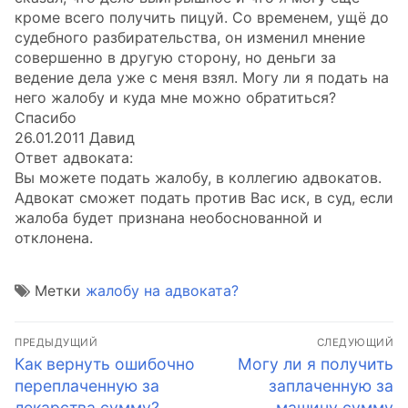
кроме всего получить пицуй. Со временем, ущё до
судебного разбирательства, он изменил мнение
совершенно в другую сторону, но деньги за
ведение дела уже с меня взял. Могу ли я подать на
него жалобу и куда мне можно обратиться?
Спасибо
26.01.2011 Давид
Ответ адвоката:
Вы можете подать жалобу, в коллегию адвокатов.
Адвокат сможет подать против Вас иск, в суд, если
жалоба будет признана необоснованной и
отклонена.
Метки
жалобу на адвоката?
Навигация
ПРЕДЫДУЩИЙ
СЛЕДУЮЩИЙ
по
Предыдущая
Следующая
Как вернуть ошибочно
Могу ли я получить
запись:
запись:
переплаченную за
заплаченную за
записям
лекарства сумму?
машину сумму