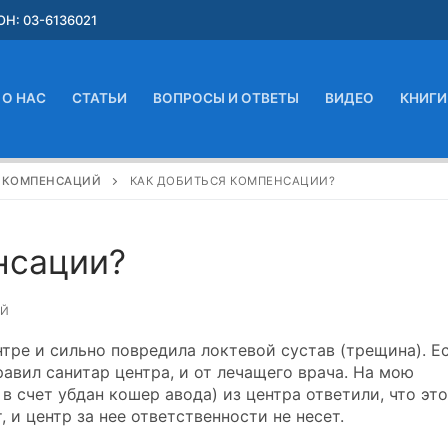
Н: 03-6136021
О НАС
СТАТЬИ
ВОПРОСЫ И ОТВЕТЫ
ВИДЕО
КНИГИ
И КОМПЕНСАЦИЙ
КАК ДОБИТЬСЯ КОМПЕНСАЦИИ?
нсации?
ИЙ
нтре и сильно повредила локтевой сустав (трещина). Е
равил санитар центра, и от лечащего врача. На мою
в счет убдан кошер авода) из центра ответили, что это
 и центр за нее ответственности не несет.