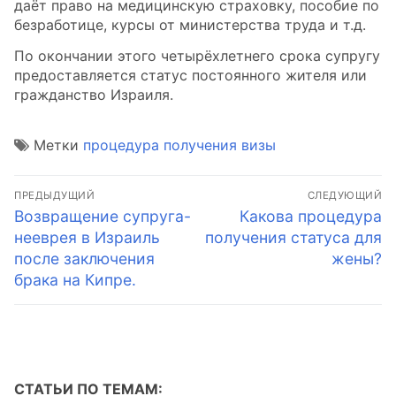
даёт право на медицинскую страховку, пособие по
безработице, курсы от министерства труда и т.д.
По окончании этого четырёхлетнего срока супругу
предоставляется статус постоянного жителя или
гражданство Израиля.
Метки
процедура получения визы
Навигация
ПРЕДЫДУЩИЙ
СЛЕДУЮЩИЙ
по
Предыдущая
Следующая
Возвращение супруга-
Какова процедура
запись:
запись:
нееврея в Израиль
получения статуса для
записям
после заключения
жены?
брака на Кипре.
СТАТЬИ ПО ТЕМАМ: