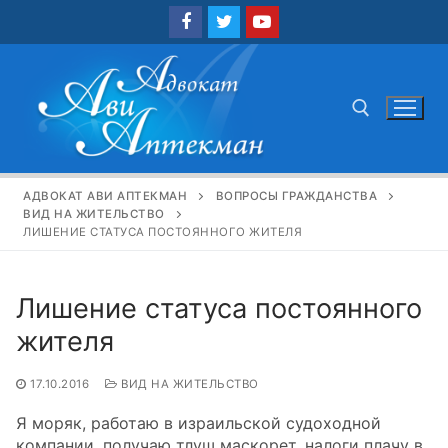
Перейти
к
содержимому
Найти:
АДВОКАТ АВИ АПТЕКМАН
ВОПРОСЫ ГРАЖДАНСТВА
ВИД НА ЖИТЕЛЬСТВО
ЛИШЕНИЕ СТАТУСА ПОСТОЯННОГО ЖИТЕЛЯ
Лишение статуса постоянного
жителя
17.10.2016
ВИД НА ЖИТЕЛЬСТВО
Я моряк, работаю в израильской судоходной
компании, получаю тлуш маскорет, налоги плачу в