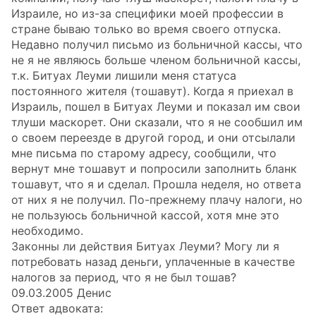
Израиле, но из-за специфики моей профессии в
стране бываю только во время своего отпуска.
Недавно получил письмо из больничной кассы, что
не я не являюсь больше членом больничной кассы,
т.к. Битуах Леуми лишили меня статуса
постоянного жителя (тошавут). Когда я приехал в
Израиль, пошел в Битуах Леуми и показал им свои
тлуши маскорет. Они сказали, что я не сообшил им
о своем переезде в другой город, и они отсылали
мне письма по старому адресу, сообщили, что
вернут мне тошавут и попросили заполнить бланк
тошавут, что я и сделал. Прошла неделя, но ответа
от них я не получил. По-прежнему плачу налоги, но
не пользуюсь больничной кассой, хотя мне это
необходимо.
Законны ли действия Битуах Леуми? Могу ли я
потребовать назад деньги, уплаченные в качестве
налогов за период, что я не был тошав?
09.03.2005 Денис
Ответ адвоката: