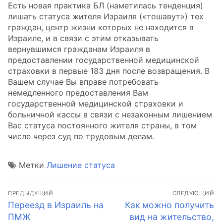
Есть новая практика БЛ (наметилась тенденция)
лишать статуса жителя Израиля («тошавут») тех
граждан, центр жизни которых не находится в
Израиле, и в связи с этим отказывать
вернувшимся гражданам Израиля в
предоставлении государственной медицинской
страховки в первые 183 дня после возвращения. В
Вашем случае Вы вправе потребовать
немедленного предоставления Вам
государственной медицинской страховки и
больничной кассы в связи с незаконным лишением
Вас статуса постоянного жителя страны, в том
числе через суд по трудовым делам.
Метки
Лишение статуса
Навигация
ПРЕДЫДУЩИЙ
СЛЕДУЮЩИЙ
по
Предыдущая
Следующая
Переезд в Израиль на
Как можно получить
запись:
запись:
ПМЖ
вид на жительство,