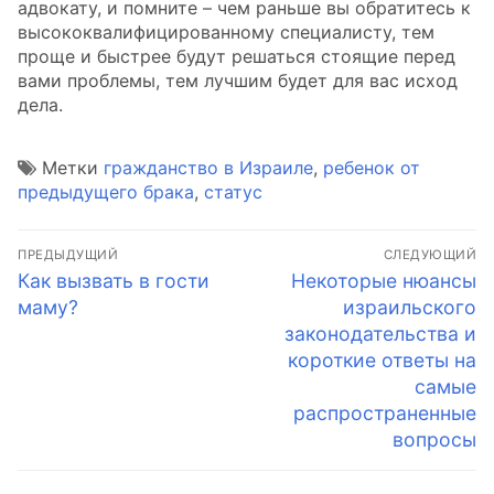
адвокату, и помните – чем раньше вы обратитесь к
высококвалифицированному специалисту, тем
проще и быстрее будут решаться стоящие перед
вами проблемы, тем лучшим будет для вас исход
дела.
Метки
гражданство в Израиле
,
ребенок от
предыдущего брака
,
статус
Навигация
ПРЕДЫДУЩИЙ
СЛЕДУЮЩИЙ
по
Предыдущая
Следующая
Как вызвать в гости
Некоторые нюансы
запись:
запись:
маму?
израильского
записям
законодательства и
короткие ответы на
самые
распространенные
вопросы