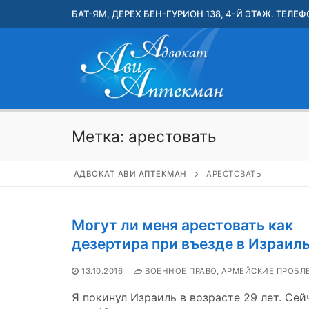
Перейти
БАТ-ЯМ, ДЕРЕХ БЕН-ГУРИОН 138, 4-Й ЭТАЖ. ТЕЛЕФО
к
содержимому
Метка:
арестовать
АДВОКАТ АВИ АПТЕКМАН
АРЕСТОВАТЬ
Могут ли меня арестовать как
дезертира при въезде в Израил
13.10.2016
ВОЕННОЕ ПРАВО, АРМЕЙСКИЕ ПРОБЛ
Я покинул Израиль в возрасте 29 лет. Сей