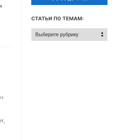
я
СТАТЬИ ПО ТЕМАМ:
Статьи
по
темам:
ИЕ
т,