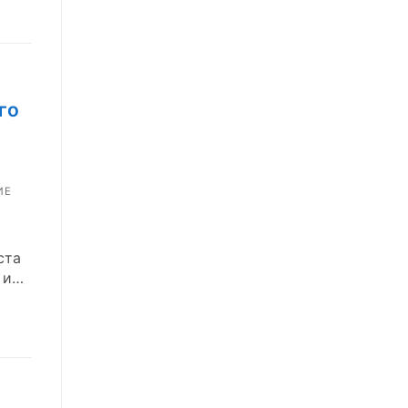
го
ИЕ
ста
 и…