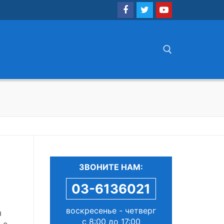
Найти:
ЗВОНИТЕ НАМ:
03-6136021
воскресенье - четверг
я
с 8:00 до 17:00
 с