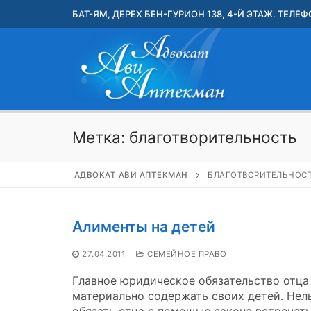
Перейти
БАТ-ЯМ, ДЕРЕХ БЕН-ГУРИОН 138, 4-Й ЭТАЖ. ТЕЛЕФО
к
содержимому
Метка:
благотворительность
АДВОКАТ АВИ АПТЕКМАН
БЛАГОТВОРИТЕЛЬНОС
Алименты на детей
27.04.2011
СЕМЕЙНОЕ ПРАВО
Главное юридическое обязательство отца
материально содержать своих детей. Нел
обязать отца с помощью закона встречать