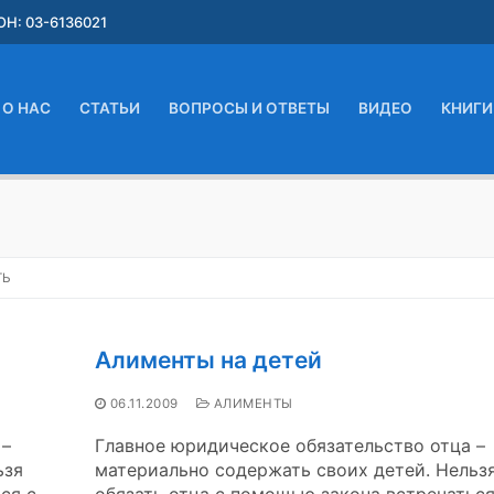
Н: 03-6136021
О НАС
СТАТЬИ
ВОПРОСЫ И ОТВЕТЫ
ВИДЕО
КНИГИ
ТЬ
Алименты на детей
06.11.2009
АЛИМЕНТЫ
 –
Главное юридическое обязательство отца –
ьзя
материально содержать своих детей. Нельз
ся с
обязать отца с помощью закона встречаться