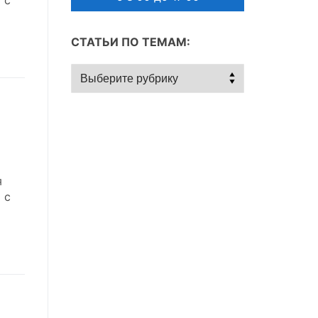
СТАТЬИ ПО ТЕМАМ:
Статьи
по
темам:
я
 с