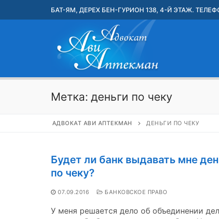
Перейти
БАТ-ЯМ, ДЕРЕХ БЕН-ГУРИОН 138, 4-Й ЭТАЖ. ТЕЛЕФО
к
содержимому
Метка:
деньги по чеку
АДВОКАТ АВИ АПТЕКМАН
ДЕНЬГИ ПО ЧЕКУ
Будет ли банк выдавать мне ден
по чеку?
07.09.2016
БАНКОВСКОЕ ПРАВО
У меня решается дело об объединении дел