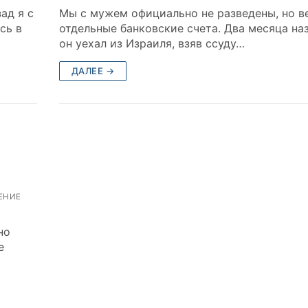
ад я с
Мы с мужем официально не разведены, но в
сь в
отдельные банковские счета. Два месяца на
он уехал из Израиля, взяв ссуду…
ДАЛЕЕ →
ЕНИЕ
но
е