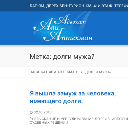
Перейти
БАТ-ЯМ, ДЕРЕХ БЕН-ГУРИОН 138, 4-Й ЭТАЖ. ТЕЛЕФО
к
содержимому
Метка:
долги мужа?
АДВОКАТ АВИ АПТЕКМАН
ДОЛГИ МУЖА?
Я вышла замуж за человека,
имеющего долги.
02.10.2016
ВЗЫСКАНИЕ И УРЕГУЛИРОВАНИЕ ДОЛГОВ, ИСПОЛН
СУДЕБНЫХ РЕШЕНИЙ