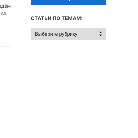
едём
зад
СТАТЬИ ПО ТЕМАМ:
Статьи
по
темам: