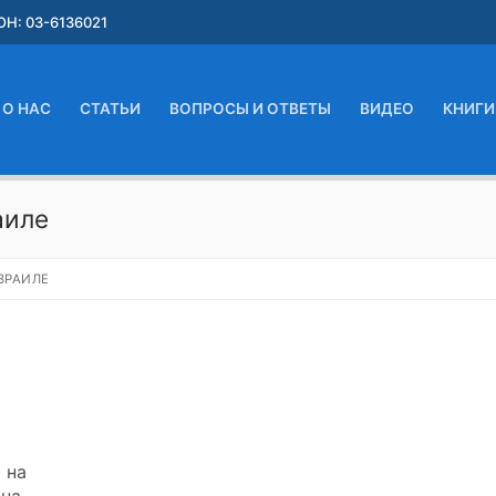
Н: 03-6136021
О НАС
СТАТЬИ
ВОПРОСЫ И ОТВЕТЫ
ВИДЕО
КНИГИ
аиле
ЗРАИЛЕ
 на
 на