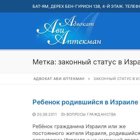
Перейти
БАТ-ЯМ, ДЕРЕХ БЕН-ГУРИОН 138, 4-Й ЭТАЖ. ТЕЛЕФО
к
содержимому
Метка:
законный статус в Изр
АДВОКАТ АВИ АПТЕКМАН
ЗАКОННЫЙ СТАТУС В И
Ребенок родившийся в Израиле
20.09.2011
ВОПРОСЫ ГРАЖДАНСТВА
Ребёнок гражданина Израиля или же
постоянного жителя Израиля, родившийся
территории Израиля и не имеющий права